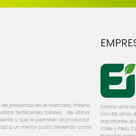
EMPRE
de presencia en el mercado chileno
Somos una com
lizar fertilizantes foliares de última
con 65 años d
ente y que le permitan al productor
importante al 
idad a un menor costo teniendo como
Chile y Perú. 
materias prima