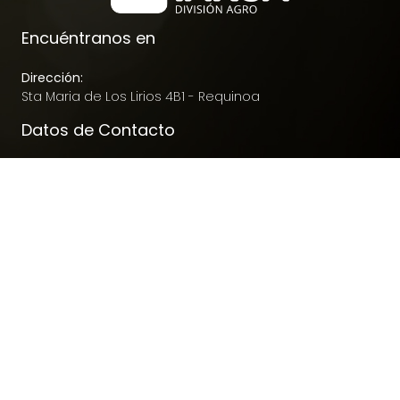
Encuéntranos en
Dirección:
Sta Maria de Los Lirios 4B1 - Requinoa
Datos de Contacto
Teléfono:
+56 9 7397 8070
Correo electrónico:
contacto@nutrifarm.cl
Todos los derechos reservados a "Nutrifarm" -
Sitio web
desarrollado por EMAGENIC