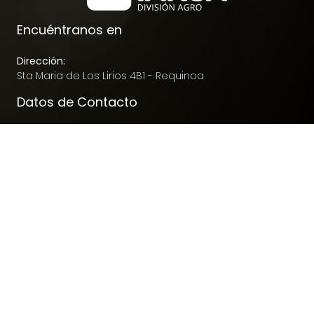
Encuéntranos en
Dirección:
Sta Maria de Los Lirios 4B1 - Requinoa
Datos de Contacto
Teléfono:
+56 9 7397 8070
Correo electrónico:
contacto@nutrifarm.cl
Todos los derechos reservados a "Nutrifarm" -
Sitio web
desarrollado por EMAGENIC