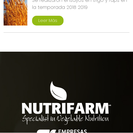
Se realizaron ensayos en trigo y raps en
la temporada 2018 2019
Leer Más