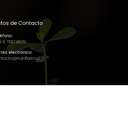
tos de Contacto
éfono:
6 9 7397 8070
reo electrónico:
ntacto@nutrifarm.cl