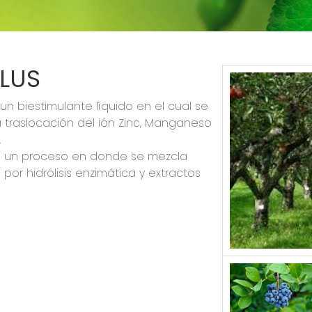
LUS
n biestimulante líquido en el cual se
 traslocación del ión Zinc, Manganeso
.
e un proceso en donde se mezcla
r hidrólisis enzimática y extractos