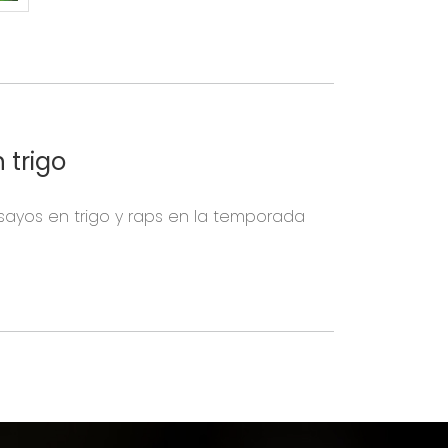
 trigo
nsayos en trigo y raps en la temporada