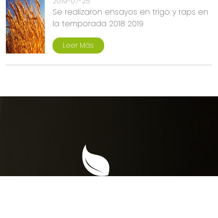
2019-07-25
Se realizaron ensayos en trigo y raps en
la temporada 2018 2019
Leer Más