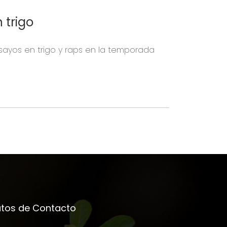
 trigo
nsayos en trigo y raps en la temporada
tos de Contacto