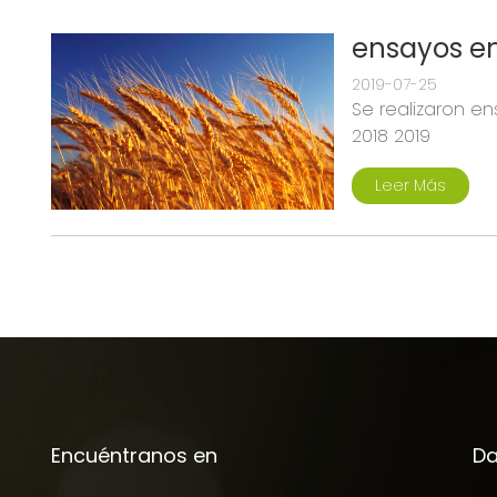
ensayos en
2019-07-25
Se realizaron e
2018 2019
Leer Más
Encuéntranos en
Da